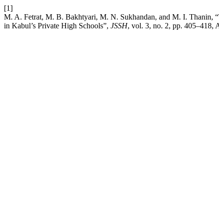
[1]
M. A. Fetrat, M. B. Bakhtyari, M. N. Sukhandan, and M. I. Thanin, 
in Kabul’s Private High Schools”,
JSSH
, vol. 3, no. 2, pp. 405–418, 